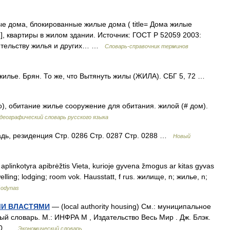
е дома, блокированные жилые дома ( title= Дома жилые
, квартиры в жилом здании. Источник: ГОСТ Р 52059 2003:
оительству жилья и других… …
Словарь-справочник терминов
жилье. Брян. То же, что Вытянуть жилы (ЖИЛА). СБГ 5, 72 …
о), обитание жилье сооружение для обитания. жилой (# дом).
деографический словарь русского языка
дь, резиденция Стр. 0286 Стр. 0287 Стр. 0288 …
Новый
r aplinkotyra apibrėžtis Vieta, kurioje gyvena žmogus ar kitas gyvas
lling; lodging; room vok. Hausstatt, f rus. жилище, n; жилье, n;
 žodynas
МИ ВЛАСТЯМИ
— (local authority housing) См.: муниципальное
вый словарь. М.: ИНФРА М , Издательство Весь Мир . Дж. Блэк.
000 …
Экономический словарь