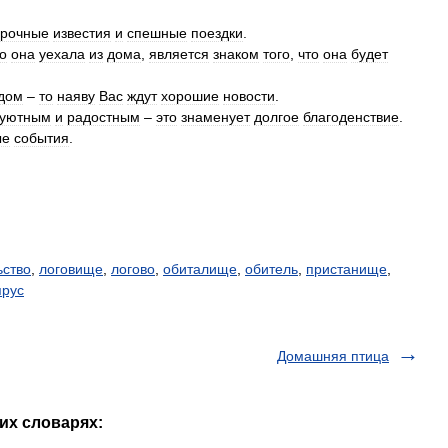
срочные
известия
и
спешные
поездки
.
о
она
уехала
из
дома
,
является
знаком
того
,
что
она
будет
дом
–
то
наяву
Вас
ждут
хорошие
новости
.
уютным
и
радостным
–
это
знаменует
долгое
благоденствие
.
ые
события
.
ьство
,
логовище
,
логово
,
обиталище
,
обитель
,
пристанище
,
ярус
Домашняя птица
их словарях: