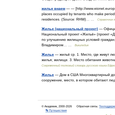
жилье внаем
— — [http://www.eionet.europ
places occupied by tenants who make periodic 
residences. (Source: RHW)… …
Справочник 
Жилье (национальный проект)
— Официа
Национальный проект «Жильё» (проект «Д
по улучшению жилищных условий граждан
Владимиром… …
Википедия
Жилье
— жильё ср. 1. Место, где живут 
жилья; жилище. 3. Место обитания живот
Современный толковый словарь русского языка Ефр
Жилье
— Дом в США Многоквартирный до
сооружение, место, в котором обитают 
© Академик, 2000-2026
Обратная связь:
Техподдерж
👣 Путешествия