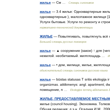
жилье
— См …
Словарь синонимов
жилье
— 3.4 жилье: Одноквартирные жилы
одноквартирные ), малоэтажное жилище [1]
Услуги бытовые. Услуги по ремонту и стр
нормативно-технической документации
ЖИЛЬЕ
— Повытягивать, повытягнуть всё 
Большой словарь русских поговорок
жилье
— ▲ сооружение (какое) ↑ для (чег
нежилой. необитаемый. жилплощадь …
И
жилье
— • дом, жилище, жилье, жилплоща
объяснительный словарь синонимов русского языка
жилье
— būstas statusas T sritis ekologija i
organizmas. atitikmenys: angl. apartment; dwe
помещение, n …
Ekologijos terminų aiškinamasis
ЖИЛЬЕ, ПРЕДОСТАВЛЯЕМОЕ МЕСТНЫ
жилье (council housing). Экономика. Толко
Общая редакция: д.э.н. Осадчая И.М.. 2