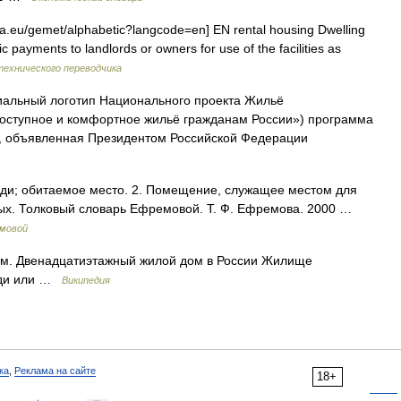
a.eu/gemet/alphabetic?langcode=en] EN rental housing Dwelling
payments to landlords or owners for use of the facilities as
технического переводчика
льный логотип Национального проекта Жильё
оступное и комфортное жильё гражданам России») программа
, объявленная Президентом Российской Федерации
люди; обитаемое место. 2. Помещение, служащее местом для
ных. Толковый словарь Ефремовой. Т. Ф. Ефремова. 2000 …
емовой
м. Двенадцатиэтажный жилой дом в России Жилище
люди или …
Википедия
ка
,
Реклама на сайте
18+