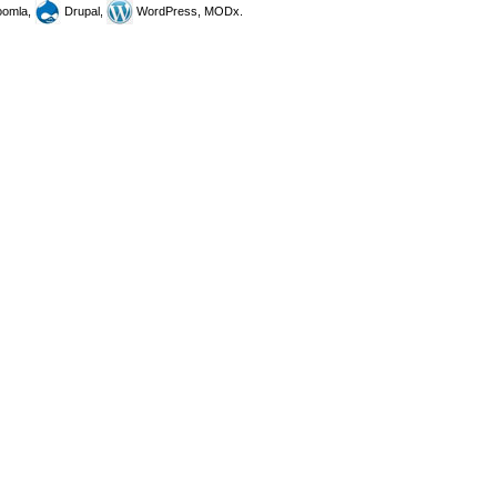
omla,
Drupal,
WordPress, MODx.