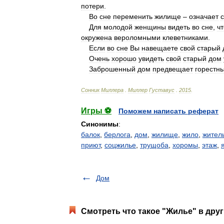
потери
.
Во
сне
переменить
жилище
–
означает
Для
молодой
женщины
видеть
во
сне
,
чт
окружена
вероломными
клеветниками
.
Если
во
сне
Вы
навещаете
свой
старый
Очень
хорошо
увидеть
свой
старый
дом
Заброшенный
дом
предвещает
горестн
Сонник
Миллера
.
Миллер
Густавус
.
2015
.
Игры ⚽
Поможем написать реферат
Синонимы
:
балок
,
берлога
,
дом
,
жилище
,
жило
,
жител
приют
,
соцжилье
,
трущоба
,
хоромы
,
этаж
,
Дом
Смотреть что такое "Жилье" в друг