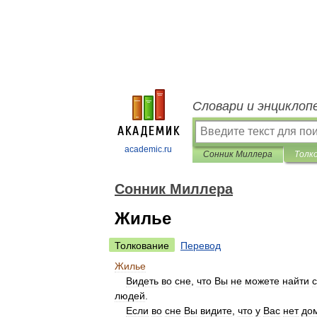
Словари и энциклоп
academic.ru
Сонник Миллера
Толк
Сонник Миллера
Жилье
Толкование
Перевод
Жилье
Видеть
во
сне
,
что
Вы
не
можете
найти
людей
.
Если
во
сне
Вы
видите
,
что
у
Вас
нет
до