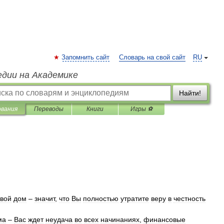
Запомнить сайт
Словарь на свой сайт
RU
едии на Академике
Найти!
ования
Переводы
Книги
Игры ⚽
свой
дом
–
значит
,
что
Вы
полностью
утратите
веру
в
честность
ма
–
Вас
ждет
неудача
во
всех
начинаниях
,
финансовые